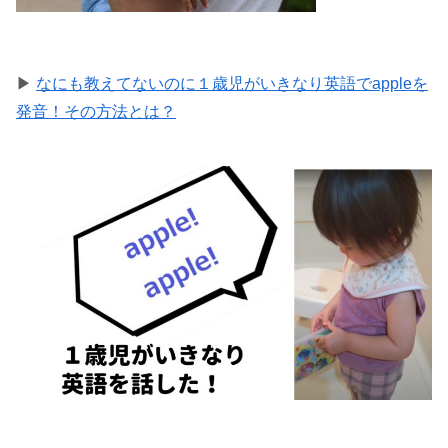
▶
なにも教えてないのに１歳児がいきなり英語でappleを
発音！その方法とは？