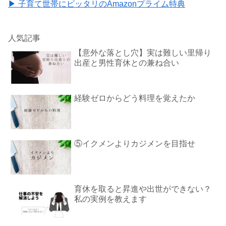
▶ 子育て世帯にピッタリのAmazonプライム特典
人気記事
【意外な落とし穴】実は難しい里帰り
出産と男性育休との兼ね合い
経験ゼロからどう料理を覚えたか
⑤イクメンよりカジメンを目指せ
育休を取ると昇進や出世ができない？
私の実例を教えます