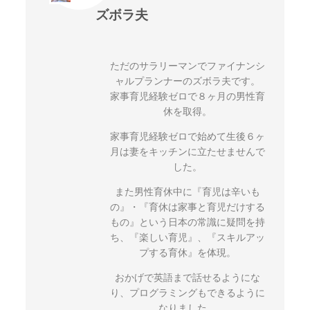
ズボラ夫
ただのサラリーマンでファイナンシ
ャルプランナーのズボラ夫です。
家事育児経験ゼロで８ヶ月の男性育
休を取得。
家事育児経験ゼロで始めて生後６ヶ
月は妻をキッチンに立たせませんで
した。
また男性育休中に『育児は辛いも
の』・『育休は家事と育児だけする
もの』という日本の常識に疑問を持
ち、『楽しい育児』、『スキルアッ
プする育休』を体現。
おかげで英語まで話せるようにな
り、プログラミングもできるように
なりました。