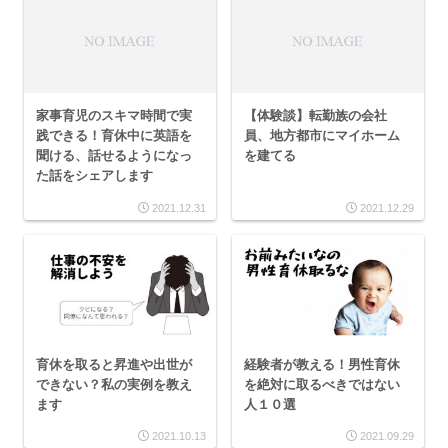
家事育児のスキマ時間で実
【体験談】転勤族の会社
践できる！育休中に英語を
員、地方都市にマイホーム
聞ける、話せるようになっ
を建てる
た話をシェアします
2021.12.31
2021.12.29
育休を取ると昇進や出世が
経験者が教える！男性育休
できない？私の実例を教え
を絶対に取るべきではない
ます
人１０選
2021.10.13
2021.09.29