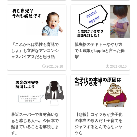
『これからは男性も育児で
親失格のテキトーなやり方
しょ』も立派なアンコンシ
で１歳娘がappleと言った衝
ャスバイアスだと思う話
撃
2021.09.18
2021.08.16
最近スーパーで食材高いな
【悲報】コイツらが少子化
ぁと感じる人へ。今日本で
の本当の原因だ！子育てを
起きていることを解説しま
ジャマするとんでもないヤ
す。
ツら