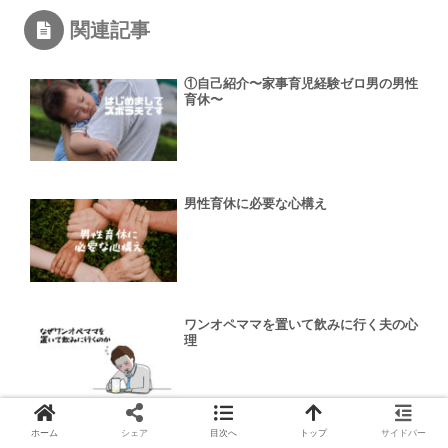
関連記事
①自己紹介〜家事育児経験ゼロ男の男性
育休〜
男性育休に必要な心構え
ワンオペママを置いて飲みに行く夫の心
理
ホーム
シェア
目次へ
トップ
サイドバー
【パパママ必見】教育資金で困らない！