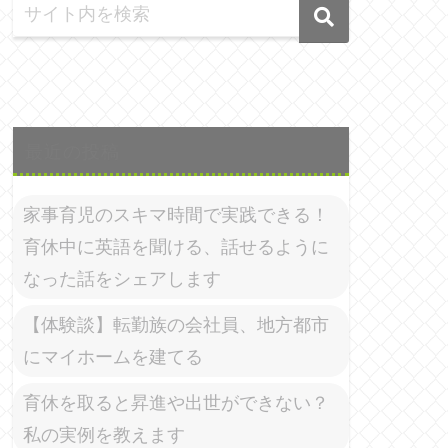
最近の投稿
家事育児のスキマ時間で実践できる！
育休中に英語を聞ける、話せるように
なった話をシェアします
【体験談】転勤族の会社員、地方都市
にマイホームを建てる
育休を取ると昇進や出世ができない？
私の実例を教えます