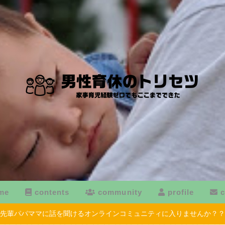
me
contents
community
profile
c
先輩パパママに話を聞けるオンラインコミュニティに入りませんか？？