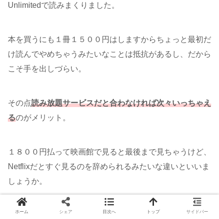
Unlimitedで読みまくりました。
本を買うにも１冊１５００円はしますからちょっと最初だ
け読んでやめちゃうみたいなことは抵抗があるし、だから
こそ手を出しづらい。
その点
読み放題サービスだと合わなければ次々いっちゃえ
る
のがメリット。
１８００円払って映画館で見ると最後まで見ちゃうけど、
Netflixだとすぐ見るのを辞められるみたいな違いといいま
しょうか。
ホーム
シェア
目次へ
トップ
サイドバー
いまだとこういった本が読み放題で読めますのでチェック