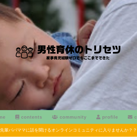
me
contents
community
profile
c
先輩パパママに話を聞けるオンラインコミュニティに入りませんか？？