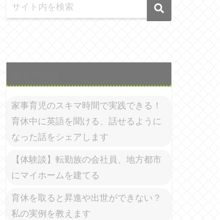
最近の投稿
家事育児のスキマ時間で実践できる！
育休中に英語を聞ける、話せるように
なった話をシェアします
【体験談】転勤族の会社員、地方都市
にマイホームを建てる
育休を取ると昇進や出世ができない？
私の実例を教えます