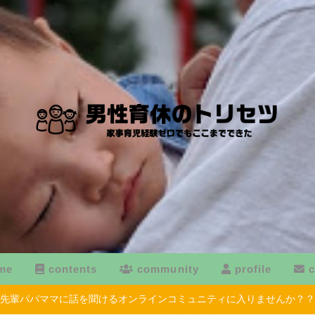
me
contents
community
profile
c
先輩パパママに話を聞けるオンラインコミュニティに入りませんか？？