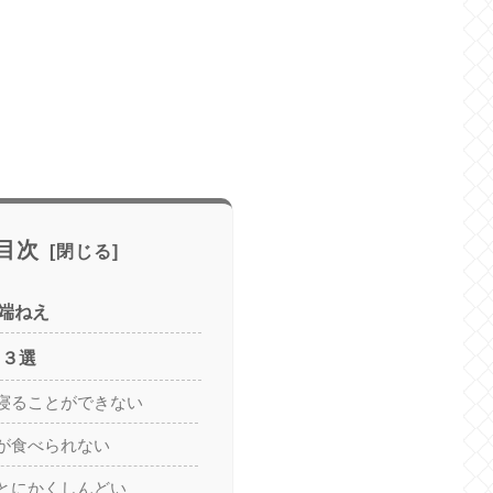
目次
端ねえ
 ３選
寝ることができない
が食べられない
とにかくしんどい