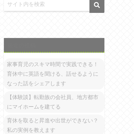
最近の投稿
家事育児のスキマ時間で実践できる！
育休中に英語を聞ける、話せるように
なった話をシェアします
【体験談】転勤族の会社員、地方都市
にマイホームを建てる
育休を取ると昇進や出世ができない？
私の実例を教えます