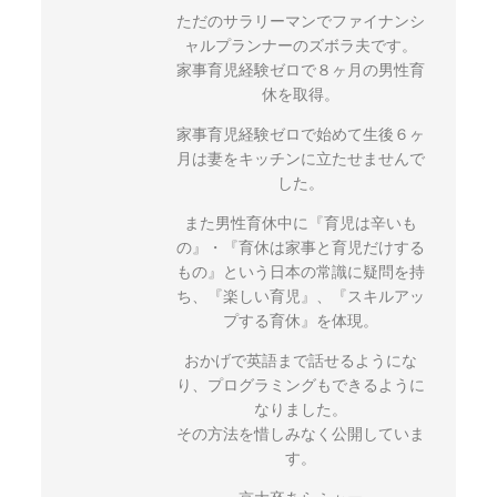
ただのサラリーマンでファイナンシ
ャルプランナーのズボラ夫です。
家事育児経験ゼロで８ヶ月の男性育
休を取得。
家事育児経験ゼロで始めて生後６ヶ
月は妻をキッチンに立たせませんで
した。
また男性育休中に『育児は辛いも
の』・『育休は家事と育児だけする
もの』という日本の常識に疑問を持
ち、『楽しい育児』、『スキルアッ
プする育休』を体現。
おかげで英語まで話せるようにな
り、プログラミングもできるように
なりました。
その方法を惜しみなく公開していま
す。