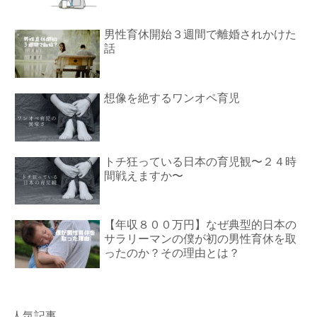
男性育休開始３週間で離婚されかけた
話
想像を絶するワンオペ育児
トチ狂っている日本の育児観〜２４時
間戦えますか〜
【年収８００万円】なぜ典型的日本の
サラリーマンの僕が初の男性育休を取
ったのか？その理由とは？
人気記事