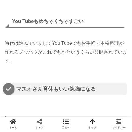
You Tubeもめちゃくちゃすごい
時代は進んでいましてYou Tubeでもお手軽で本格料理が
作れるノウハウがこれでもかというくらい公開されていま
す。
マスオさん育休もいい勉強になる
飛び道具も上手に使う
ホーム
シェア
目次へ
トップ
サイドバー