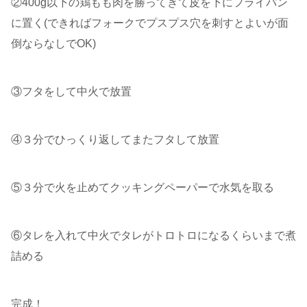
②400g以下の鶏もも肉を勝ってきて皮を下にフライパン
に置く(できればフォークでプスプス穴を刺すとよいが面
倒ならなしでOK)
③フタをして中火で放置
④３分でひっくり返してまたフタして放置
⑤３分で火を止めてクッキングペーパーで水気を取る
⑥タレを入れて中火でタレがトロトロになるくらいまで煮
詰める
完成！