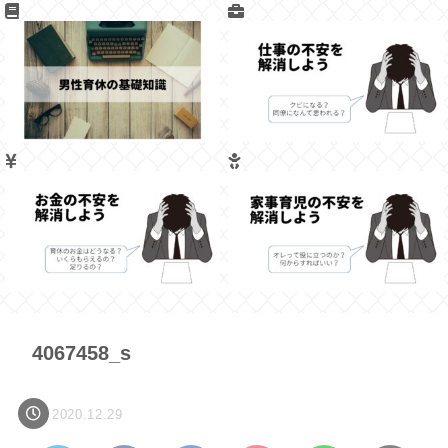
4067458_s
2020.12.29