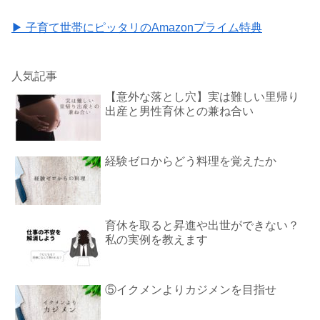
▶ 子育て世帯にピッタリのAmazonプライム特典
人気記事
【意外な落とし穴】実は難しい里帰り
出産と男性育休との兼ね合い
経験ゼロからどう料理を覚えたか
育休を取ると昇進や出世ができない？
私の実例を教えます
⑤イクメンよりカジメンを目指せ