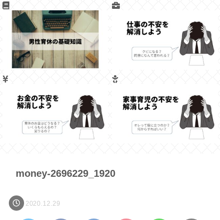
money-2696229_1920
2020.12.29