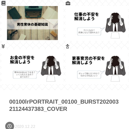
00100lrPORTRAIT_00100_BURST202003
21124437383_COVER
2020.12.22