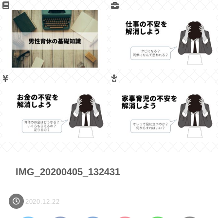
IMG_20200405_132431
2020.12.22