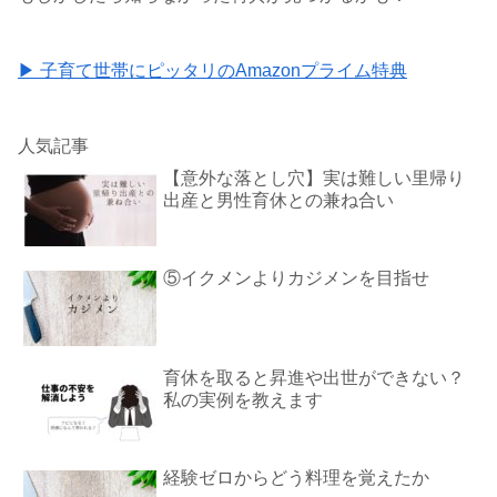
▶ 子育て世帯にピッタリのAmazonプライム特典
人気記事
【意外な落とし穴】実は難しい里帰り
出産と男性育休との兼ね合い
⑤イクメンよりカジメンを目指せ
育休を取ると昇進や出世ができない？
私の実例を教えます
経験ゼロからどう料理を覚えたか