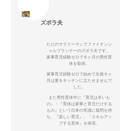
ズボラ夫
ただのサラリーマンでファイナンシ
ャルプランナーのズボラ夫です。
家事育児経験ゼロで８ヶ月の男性育
休を取得。
家事育児経験ゼロで始めて生後６ヶ
月は妻をキッチンに立たせませんで
した。
また男性育休中に『育児は辛いも
の』・『育休は家事と育児だけする
もの』という日本の常識に疑問を持
ち、『楽しい育児』、『スキルアッ
プする育休』を体現。