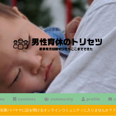
me
contents
community
profile
c
先輩パパママに話を聞けるオンラインコミュニティに入りませんか？？