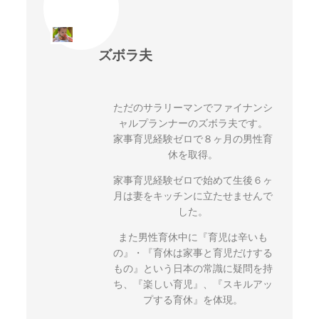
ズボラ夫
ただのサラリーマンでファイナンシ
ャルプランナーのズボラ夫です。
家事育児経験ゼロで８ヶ月の男性育
休を取得。
家事育児経験ゼロで始めて生後６ヶ
月は妻をキッチンに立たせませんで
した。
また男性育休中に『育児は辛いも
の』・『育休は家事と育児だけする
もの』という日本の常識に疑問を持
ち、『楽しい育児』、『スキルアッ
プする育休』を体現。