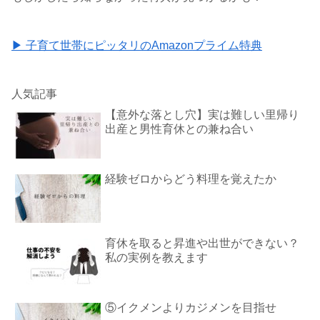
▶ 子育て世帯にピッタリのAmazonプライム特典
人気記事
【意外な落とし穴】実は難しい里帰り
出産と男性育休との兼ね合い
経験ゼロからどう料理を覚えたか
育休を取ると昇進や出世ができない？
私の実例を教えます
⑤イクメンよりカジメンを目指せ