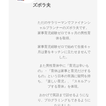
ズボラ夫
ただのサラリーマンでファイナンシ
ャルプランナーのズボラ夫です。
家事育児経験ゼロで８ヶ月の男性育
休を取得。
家事育児経験ゼロで始めて生後６ヶ
月は妻をキッチンに立たせませんで
した。
また男性育休中に『育児は辛いも
の』・『育休は家事と育児だけする
もの』という日本の常識に疑問を持
ち、『楽しい育児』、『スキルアッ
プする育休』を体現。
おかげで英語まで話せるようにな
り、プログラミングもできるように
なりました。