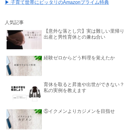
▶ 子育て世帯にピッタリのAmazonプライム特典
人気記事
【意外な落とし穴】実は難しい里帰り
出産と男性育休との兼ね合い
経験ゼロからどう料理を覚えたか
育休を取ると昇進や出世ができない？
私の実例を教えます
⑤イクメンよりカジメンを目指せ