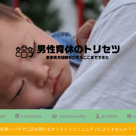
me
contents
community
profile
c
先輩パパママに話を聞けるオンラインコミュニティに入りませんか？？