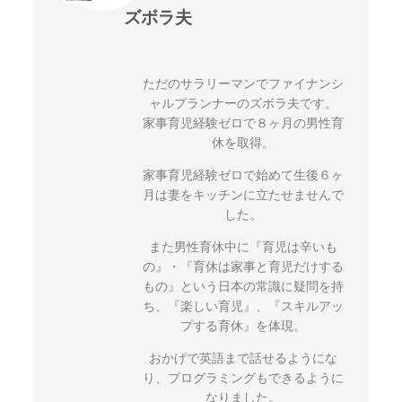
ズボラ夫
ただのサラリーマンでファイナンシ
ャルプランナーのズボラ夫です。
家事育児経験ゼロで８ヶ月の男性育
休を取得。
家事育児経験ゼロで始めて生後６ヶ
月は妻をキッチンに立たせませんで
した。
また男性育休中に『育児は辛いも
の』・『育休は家事と育児だけする
もの』という日本の常識に疑問を持
ち、『楽しい育児』、『スキルアッ
プする育休』を体現。
おかげで英語まで話せるようにな
り、プログラミングもできるように
なりました。