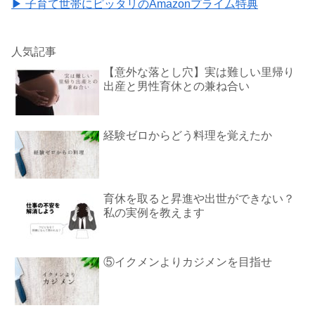
▶ 子育て世帯にピッタリのAmazonプライム特典
人気記事
【意外な落とし穴】実は難しい里帰り
出産と男性育休との兼ね合い
経験ゼロからどう料理を覚えたか
育休を取ると昇進や出世ができない？
私の実例を教えます
⑤イクメンよりカジメンを目指せ