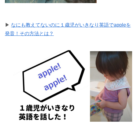
▶
なにも教えてないのに１歳児がいきなり英語でappleを
発音！その方法とは？