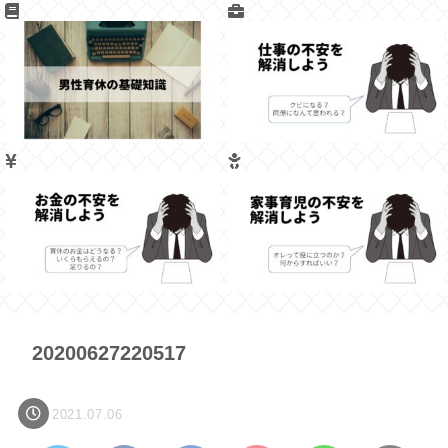
20200627220517
2021.07.06