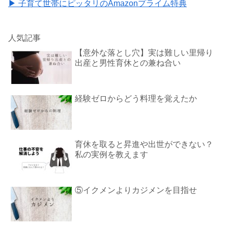
▶ 子育て世帯にピッタリのAmazonプライム特典
人気記事
【意外な落とし穴】実は難しい里帰り
出産と男性育休との兼ね合い
経験ゼロからどう料理を覚えたか
育休を取ると昇進や出世ができない？
私の実例を教えます
⑤イクメンよりカジメンを目指せ