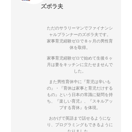
ズボラ夫
ただのサラリーマンでファイナンシ
ャルプランナーのズボラ夫です。
家事育児経験ゼロで８ヶ月の男性育
休を取得。
家事育児経験ゼロで始めて生後６ヶ
月は妻をキッチンに立たせませんで
した。
また男性育休中に『育児は辛いも
の』・『育休は家事と育児だけする
もの』という日本の常識に疑問を持
ち、『楽しい育児』、『スキルアッ
プする育休』を体現。
おかげで英語まで話せるようにな
り、プログラミングもできるように
なりました。