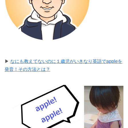
▶
なにも教えてないのに１歳児がいきなり英語でappleを
発音！その方法とは？