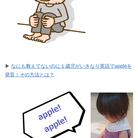
▶
なにも教えてないのに１歳児がいきなり英語でappleを
発音！その方法とは？