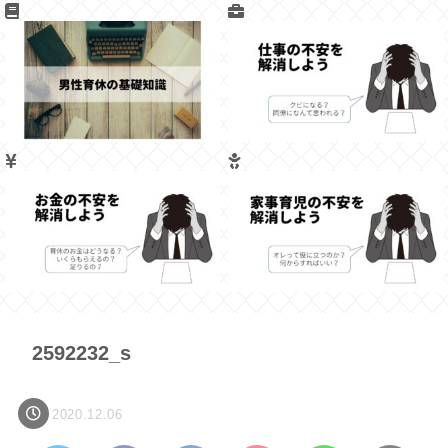
2592232_s
2020.12.06