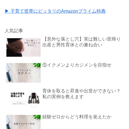
▶ 子育て世帯にピッタリのAmazonプライム特典
人気記事
【意外な落とし穴】実は難しい里帰り
出産と男性育休との兼ね合い
⑤イクメンよりカジメンを目指せ
育休を取ると昇進や出世ができない？
私の実例を教えます
経験ゼロからどう料理を覚えたか