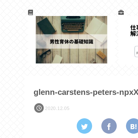
glenn-carstens-peters-np
2020.12.05