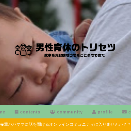
me
contents
community
profile
c
先輩パパママに話を聞けるオンラインコミュニティに入りませんか？？