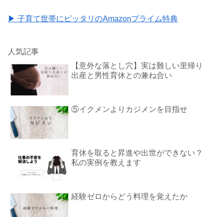
▶ 子育て世帯にピッタリのAmazonプライム特典
人気記事
【意外な落とし穴】実は難しい里帰り
出産と男性育休との兼ね合い
⑤イクメンよりカジメンを目指せ
育休を取ると昇進や出世ができない？
私の実例を教えます
経験ゼロからどう料理を覚えたか