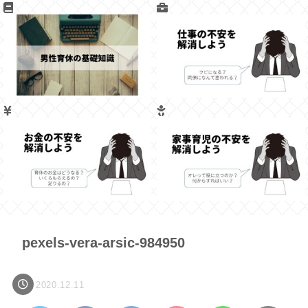
pexels-vera-arsic-984950
2020.12.11