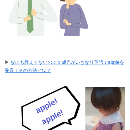
▶
なにも教えてないのに１歳児がいきなり英語でappleを
発音！その方法とは？