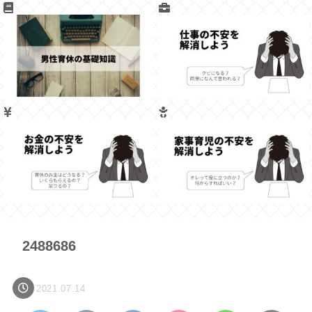
2488686
2021.07.14