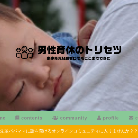
me
contents
community
profile
c
先輩パパママに話を聞けるオンラインコミュニティに入りませんか？？