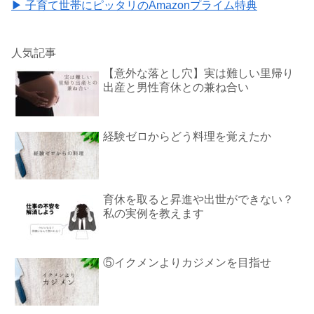
▶ 子育て世帯にピッタリのAmazonプライム特典
人気記事
【意外な落とし穴】実は難しい里帰り
出産と男性育休との兼ね合い
経験ゼロからどう料理を覚えたか
育休を取ると昇進や出世ができない？
私の実例を教えます
⑤イクメンよりカジメンを目指せ