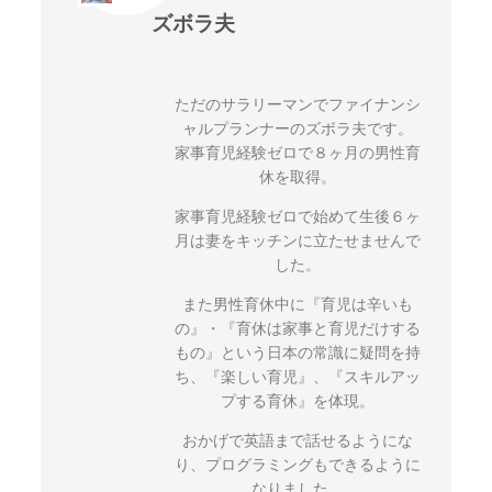
ズボラ夫
ただのサラリーマンでファイナンシ
ャルプランナーのズボラ夫です。
家事育児経験ゼロで８ヶ月の男性育
休を取得。
家事育児経験ゼロで始めて生後６ヶ
月は妻をキッチンに立たせませんで
した。
また男性育休中に『育児は辛いも
の』・『育休は家事と育児だけする
もの』という日本の常識に疑問を持
ち、『楽しい育児』、『スキルアッ
プする育休』を体現。
おかげで英語まで話せるようにな
り、プログラミングもできるように
なりました。