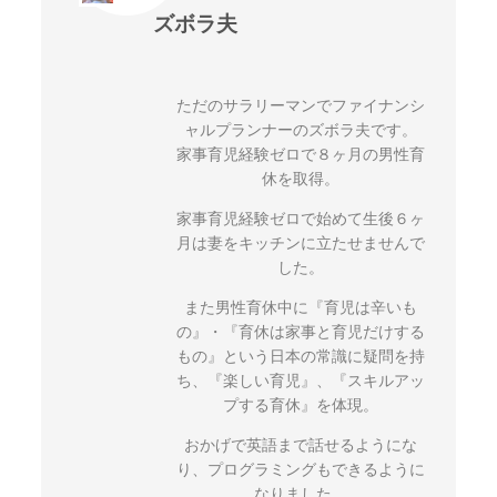
ズボラ夫
ただのサラリーマンでファイナンシ
ャルプランナーのズボラ夫です。
家事育児経験ゼロで８ヶ月の男性育
休を取得。
家事育児経験ゼロで始めて生後６ヶ
月は妻をキッチンに立たせませんで
した。
また男性育休中に『育児は辛いも
の』・『育休は家事と育児だけする
もの』という日本の常識に疑問を持
ち、『楽しい育児』、『スキルアッ
プする育休』を体現。
おかげで英語まで話せるようにな
り、プログラミングもできるように
なりました。