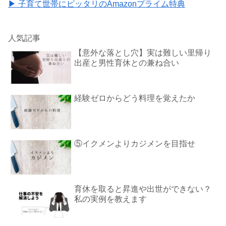
▶ 子育て世帯にピッタリのAmazonプライム特典
人気記事
【意外な落とし穴】実は難しい里帰り
出産と男性育休との兼ね合い
経験ゼロからどう料理を覚えたか
⑤イクメンよりカジメンを目指せ
育休を取ると昇進や出世ができない？
私の実例を教えます