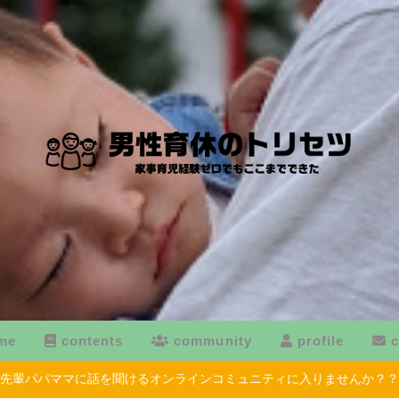
me
contents
community
profile
c
先輩パパママに話を聞けるオンラインコミュニティに入りませんか？？