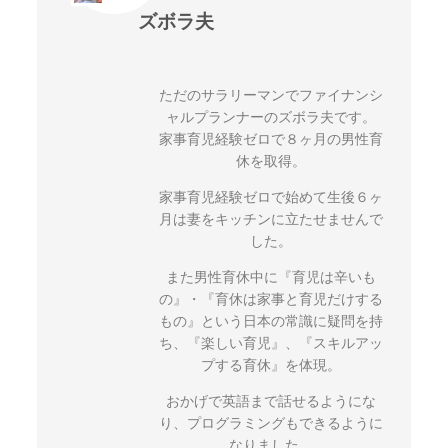
ズボラ夫
ただのサラリーマンでファイナンシ
ャルプランナーのズボラ夫です。
家事育児経験ゼロで８ヶ月の男性育
休を取得。
家事育児経験ゼロで始めて生後６ヶ
月は妻をキッチンに立たせませんで
した。
また男性育休中に『育児は辛いも
の』・『育休は家事と育児だけする
もの』という日本の常識に疑問を持
ち、『楽しい育児』、『スキルアッ
プする育休』を体現。
おかげで英語まで話せるようにな
り、プログラミングもできるように
なりました。