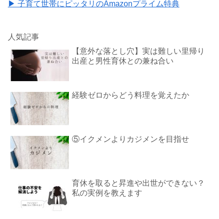
▶ 子育て世帯にピッタリのAmazonプライム特典
人気記事
【意外な落とし穴】実は難しい里帰り
出産と男性育休との兼ね合い
経験ゼロからどう料理を覚えたか
⑤イクメンよりカジメンを目指せ
育休を取ると昇進や出世ができない？
私の実例を教えます