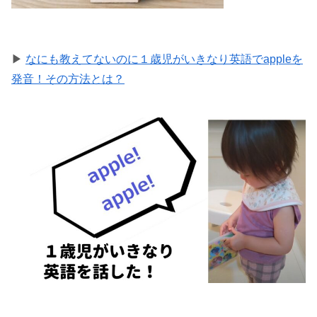
▶
なにも教えてないのに１歳児がいきなり英語でappleを
発音！その方法とは？