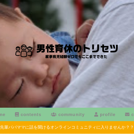
me
contents
community
profile
c
先輩パパママに話を聞けるオンラインコミュニティに入りませんか？？