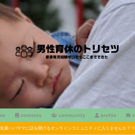
me
contents
community
profile
c
先輩パパママに話を聞けるオンラインコミュニティに入りませんか？？