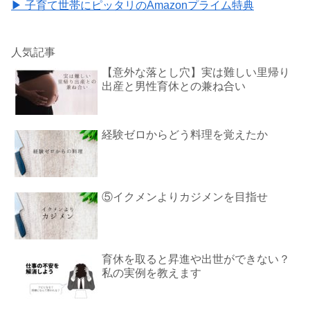
▶ 子育て世帯にピッタリのAmazonプライム特典
人気記事
【意外な落とし穴】実は難しい里帰り
出産と男性育休との兼ね合い
経験ゼロからどう料理を覚えたか
⑤イクメンよりカジメンを目指せ
育休を取ると昇進や出世ができない？
私の実例を教えます