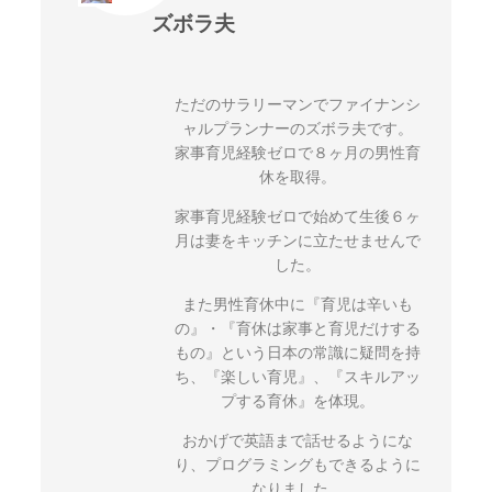
ズボラ夫
ただのサラリーマンでファイナンシ
ャルプランナーのズボラ夫です。
家事育児経験ゼロで８ヶ月の男性育
休を取得。
家事育児経験ゼロで始めて生後６ヶ
月は妻をキッチンに立たせませんで
した。
また男性育休中に『育児は辛いも
の』・『育休は家事と育児だけする
もの』という日本の常識に疑問を持
ち、『楽しい育児』、『スキルアッ
プする育休』を体現。
おかげで英語まで話せるようにな
り、プログラミングもできるように
なりました。