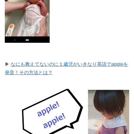
▶
なにも教えてないのに１歳児がいきなり英語でappleを
発音！その方法とは？