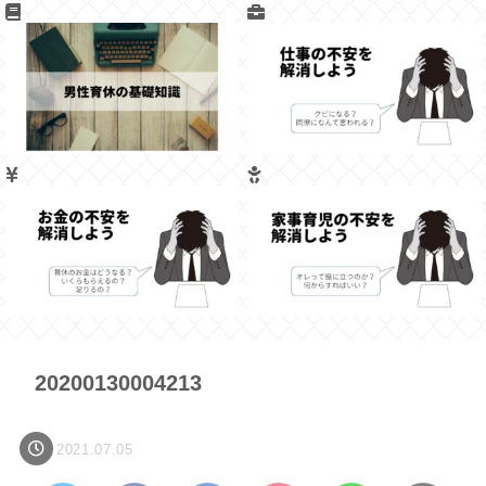
20200130004213
2021.07.05