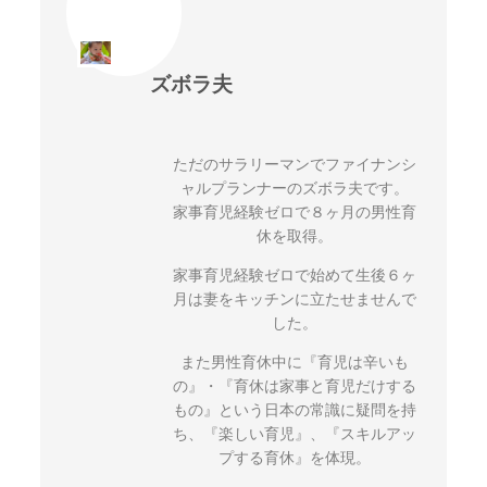
ズボラ夫
ただのサラリーマンでファイナンシ
ャルプランナーのズボラ夫です。
家事育児経験ゼロで８ヶ月の男性育
休を取得。
家事育児経験ゼロで始めて生後６ヶ
月は妻をキッチンに立たせませんで
した。
また男性育休中に『育児は辛いも
の』・『育休は家事と育児だけする
もの』という日本の常識に疑問を持
ち、『楽しい育児』、『スキルアッ
プする育休』を体現。