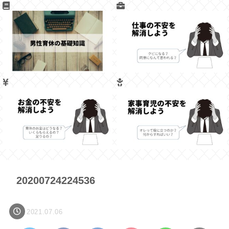
20200724224536
2021.07.06