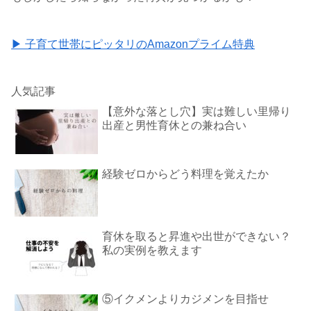
▶ 子育て世帯にピッタリのAmazonプライム特典
人気記事
【意外な落とし穴】実は難しい里帰り
出産と男性育休との兼ね合い
経験ゼロからどう料理を覚えたか
育休を取ると昇進や出世ができない？
私の実例を教えます
⑤イクメンよりカジメンを目指せ