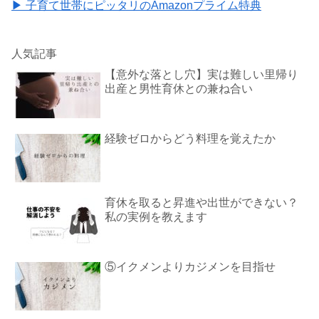
▶ 子育て世帯にピッタリのAmazonプライム特典
人気記事
【意外な落とし穴】実は難しい里帰り
出産と男性育休との兼ね合い
経験ゼロからどう料理を覚えたか
育休を取ると昇進や出世ができない？
私の実例を教えます
⑤イクメンよりカジメンを目指せ