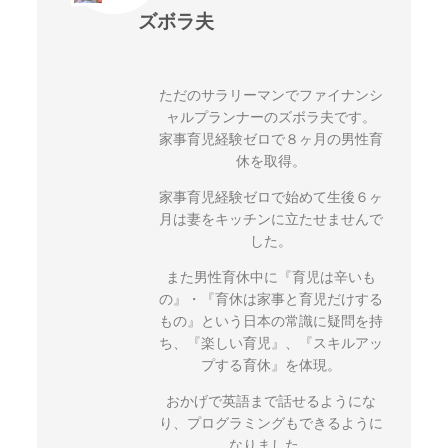
ズボラ夫
ただのサラリーマンでファイナンシ
ャルプランナーのズボラ夫です。
家事育児経験ゼロで８ヶ月の男性育
休を取得。
家事育児経験ゼロで始めて生後６ヶ
月は妻をキッチンに立たせませんで
した。
また男性育休中に『育児は辛いも
の』・『育休は家事と育児だけする
もの』という日本の常識に疑問を持
ち、『楽しい育児』、『スキルアッ
プする育休』を体現。
おかげで英語まで話せるようにな
り、プログラミングもできるように
なりました。