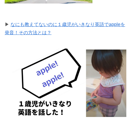
▶
なにも教えてないのに１歳児がいきなり英語でappleを
発音！その方法とは？