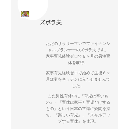
ズボラ夫
ただのサラリーマンでファイナンシ
ャルプランナーのズボラ夫です。
家事育児経験ゼロで８ヶ月の男性育
休を取得。
家事育児経験ゼロで始めて生後６ヶ
月は妻をキッチンに立たせませんで
した。
また男性育休中に『育児は辛いも
の』・『育休は家事と育児だけする
もの』という日本の常識に疑問を持
ち、『楽しい育児』、『スキルアッ
プする育休』を体現。