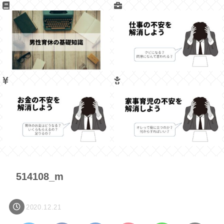
514108_m
2020.12.21