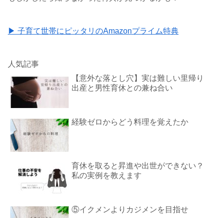
▶ 子育て世帯にピッタリのAmazonプライム特典
人気記事
【意外な落とし穴】実は難しい里帰り
出産と男性育休との兼ね合い
経験ゼロからどう料理を覚えたか
育休を取ると昇進や出世ができない？
私の実例を教えます
⑤イクメンよりカジメンを目指せ