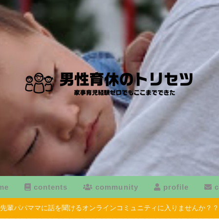
me
contents
community
profile
c
先輩パパママに話を聞けるオンラインコミュニティに入りませんか？？