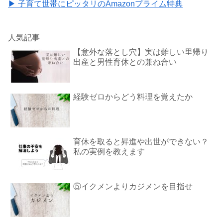
▶ 子育て世帯にピッタリのAmazonプライム特典
人気記事
【意外な落とし穴】実は難しい里帰り
出産と男性育休との兼ね合い
経験ゼロからどう料理を覚えたか
育休を取ると昇進や出世ができない？
私の実例を教えます
⑤イクメンよりカジメンを目指せ