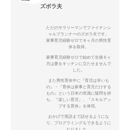
ズボラ夫
ただのサラリーマンでファイナンシ
ャルプランナーのズボラ夫です。
家事育児経験ゼロで８ヶ月の男性育
休を取得。
家事育児経験ゼロで始めて生後６ヶ
月は妻をキッチンに立たせませんで
した。
また男性育休中に『育児は辛いも
の』・『育休は家事と育児だけする
もの』という日本の常識に疑問を持
ち、『楽しい育児』、『スキルアッ
プする育休』を体現。
おかげで英語まで話せるようにな
り、プログラミングもできるように
なりました。