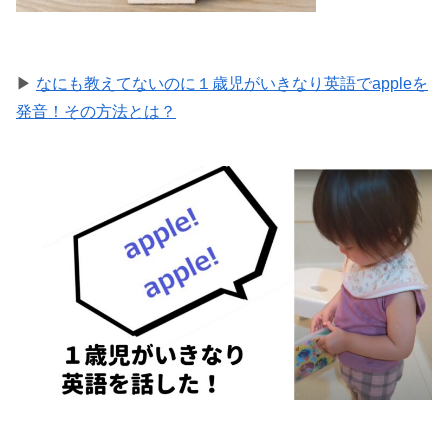
▶
なにも教えてないのに１歳児がいきなり英語でappleを
発音！その方法とは？