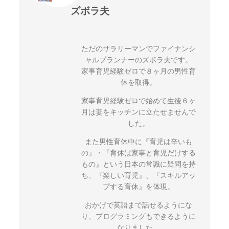
ズボラ夫
ただのサラリーマンでファイナンシ
ャルプランナーのズボラ夫です。
家事育児経験ゼロで８ヶ月の男性育
休を取得。
家事育児経験ゼロで始めて生後６ヶ
月は妻をキッチンに立たせませんで
した。
また男性育休中に『育児は辛いも
の』・『育休は家事と育児だけする
もの』という日本の常識に疑問を持
ち、『楽しい育児』、『スキルアッ
プする育休』を体現。
おかげで英語まで話せるようにな
り、プログラミングもできるように
なりました。