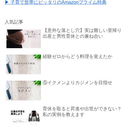
▶ 子育て世帯にピッタリのAmazonプライム特典
人気記事
【意外な落とし穴】実は難しい里帰り
出産と男性育休との兼ね合い
経験ゼロからどう料理を覚えたか
⑤イクメンよりカジメンを目指せ
育休を取ると昇進や出世ができない？
私の実例を教えます