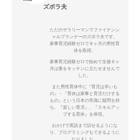
ズボラ夫
ただのサラリーマンでファイナンシ
ャルプランナーのズボラ夫です。
家事育児経験ゼロで８ヶ月の男性育
休を取得。
家事育児経験ゼロで始めて生後６ヶ
月は妻をキッチンに立たせませんで
した。
また男性育休中に『育児は辛いも
の』・『育休は家事と育児だけする
もの』という日本の常識に疑問を持
ち、『楽しい育児』、『スキルアッ
プする育休』を体現。
おかげで英語まで話せるようにな
り、プログラミングもできるように
なりました。