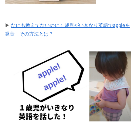
▶
なにも教えてないのに１歳児がいきなり英語でappleを
発音！その方法とは？