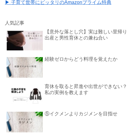
▶ 子育て世帯にピッタリのAmazonプライム特典
人気記事
【意外な落とし穴】実は難しい里帰り
出産と男性育休との兼ね合い
経験ゼロからどう料理を覚えたか
育休を取ると昇進や出世ができない？
私の実例を教えます
⑤イクメンよりカジメンを目指せ