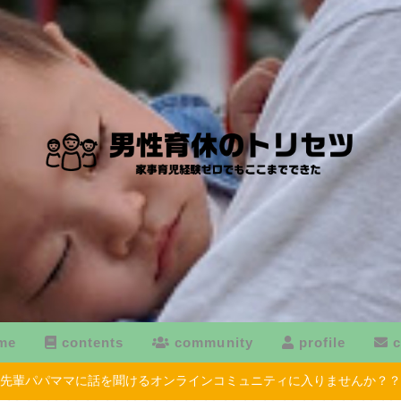
me
contents
community
profile
c
先輩パパママに話を聞けるオンラインコミュニティに入りませんか？？