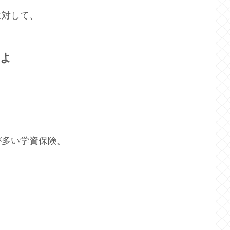
に対して、
いよ
が多い学資保険。