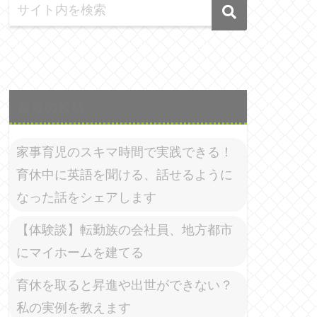
最近の投稿
家事育児のスキマ時間で実践できる！
育休中に英語を聞ける、話せるように
なった話をシェアします
【体験談】転勤族の会社員、地方都市
にマイホームを建てる
育休を取ると昇進や出世ができない？
私の実例を教えます